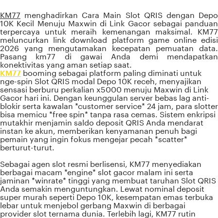
KM77
menghadirkan Cara Main Slot QRIS dengan Depo
10K Kecil Menuju Maxwin di Link Gacor sebagai panduan
terpercaya untuk meraih kemenangan maksimal. KM77
meluncurkan link download platform game online edisi
2026 yang mengutamakan kecepatan pemuatan data.
Pasang km77 di gawai Anda demi mendapatkan
konektivitas yang aman setiap saat.
KM77
booming sebagai platform paling diminati untuk
nge-spin Slot QRIS modal Depo 10K receh, menyajikan
sensasi berburu perkalian x5000 menuju Maxwin di Link
Gacor hari ini. Dengan keunggulan server bebas lag anti-
blokir serta kawalan *customer service* 24 jam, para slotter
bisa memicu *free spin* tanpa rasa cemas. Sistem enkripsi
mutakhir menjamin saldo deposit QRIS Anda mendarat
instan ke akun, memberikan kenyamanan penuh bagi
pemain yang ingin fokus mengejar pecah *scatter*
berturut-turut.
Sebagai agen slot resmi berlisensi, KM77 menyediakan
berbagai macam *engine* slot gacor malam ini serta
jaminan *winrate* tinggi yang membuat taruhan Slot QRIS
Anda semakin menguntungkan. Lewat nominal deposit
super murah seperti Depo 10K, kesempatan emas terbuka
lebar untuk menjebol gerbang Maxwin di berbagai
provider slot ternama dunia. Terlebih lagi, KM77 rutin