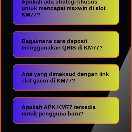
Apakah ada strategi khusus
untuk mencapai maxwin di slot
KM77?
Bagaimana cara deposit
menggunakan QRIS di KM77?
Apa yang dimaksud dengan link
slot gacor di KM77?
Apakah APK KM77 tersedia
untuk pengguna baru?