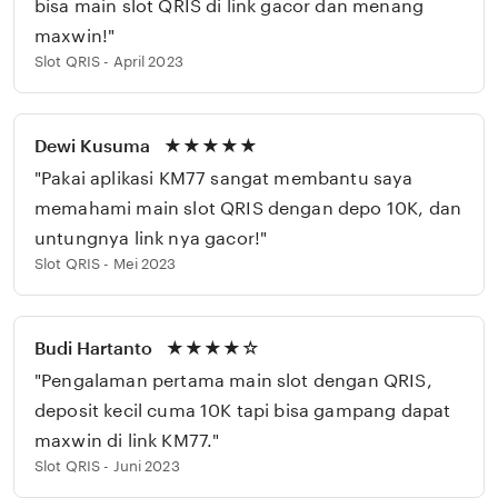
bisa main slot QRIS di link gacor dan menang
maxwin!"
Slot QRIS - April 2023
Dewi Kusuma
★★★★★
"Pakai aplikasi KM77 sangat membantu saya
memahami main slot QRIS dengan depo 10K, dan
untungnya link nya gacor!"
Slot QRIS - Mei 2023
Budi Hartanto
★★★★☆
"Pengalaman pertama main slot dengan QRIS,
deposit kecil cuma 10K tapi bisa gampang dapat
maxwin di link KM77."
Slot QRIS - Juni 2023