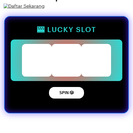
🎰 LUCKY SLOT
SPIN 🎲