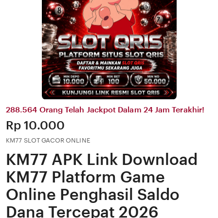
288.564 Orang Telah Jackpot Dalam 24 Jam Terakhir!
Price:
Rp 10.000
KM77 SLOT GACOR ONLINE
KM77 APK Link Download
KM77 Platform Game
Online Penghasil Saldo
Dana Tercepat 2026