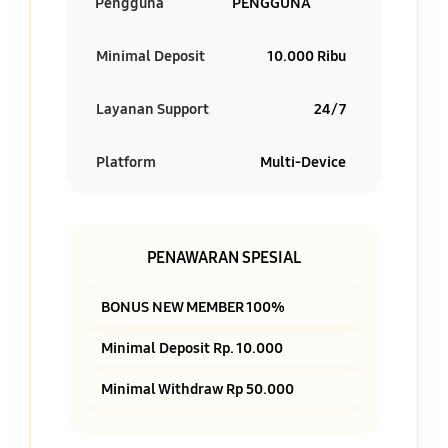
Pengguna
PENGGUNA
Minimal Deposit
10.000 Ribu
Layanan Support
24/7
Platform
Multi-Device
PENAWARAN SPESIAL
BONUS NEW MEMBER 100%
Minimal Deposit Rp. 10.000
Minimal Withdraw Rp 50.000